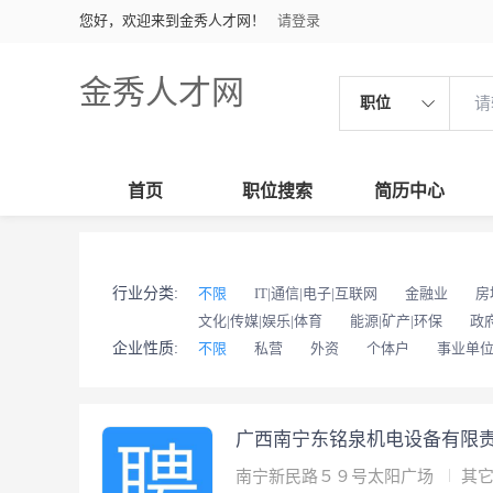
您好，欢迎来到金秀人才网！
请登录
金秀人才网
职位
首页
职位搜索
简历中心
行业分类:
不限
IT|通信|电子|互联网
金融业
房
文化|传媒|娱乐|体育
能源|矿产|环保
政
企业性质:
不限
私营
外资
个体户
事业单
广西南宁东铭泉机电设备有限
南宁新民路５９号太阳广场
其