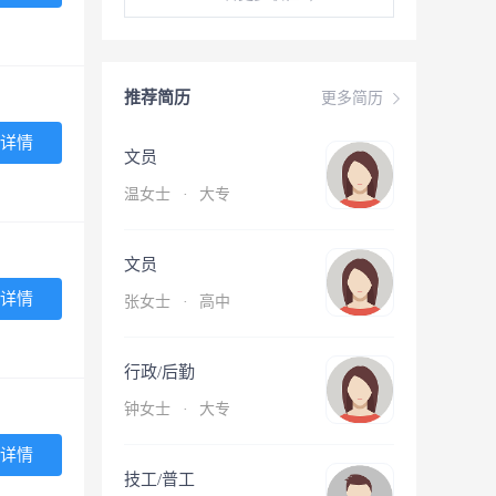
推荐简历
更多简历
详情
文员
温女士
·
大专
文员
详情
张女士
·
高中
行政/后勤
钟女士
·
大专
详情
技工/普工