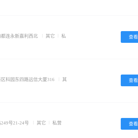
东镇都连永新嘉利西北
其它
私
查看
新区科园东四路远信大厦316
其
查看
49号21-24号
其它
私营
查看