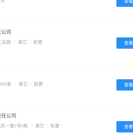
民营
查看
任公司
工业园
其它
民营
查看
609室
其它
民营
查看
责任公司
路东一里1号9栋
其它
私营
查看