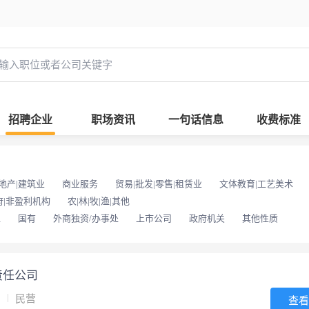
招聘企业
职场资讯
一句话信息
收费标准
地产|建筑业
商业服务
贸易|批发|零售|租赁业
文体教育|工艺美术
府|非盈利机构
农|林|牧|渔|其他
位
国有
外商独资/办事处
上市公司
政府机关
其他性质
责任公司
它
民营
查看