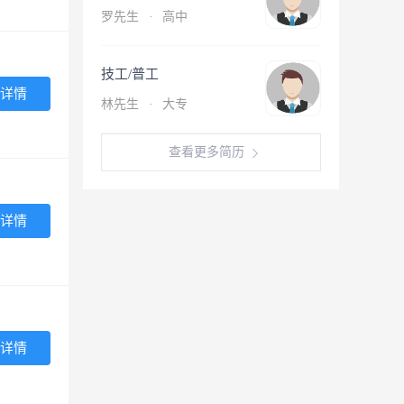
罗先生
·
高中
技工/普工
详情
林先生
·
大专
查看更多简历
详情
详情